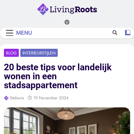
Skip
to
content
Living Roots
MENU
BLOG
INTERIEURSTIJLEN
20 beste tips voor landelijk
wonen in een
stadsappartement
Stefanie
19 November 2024