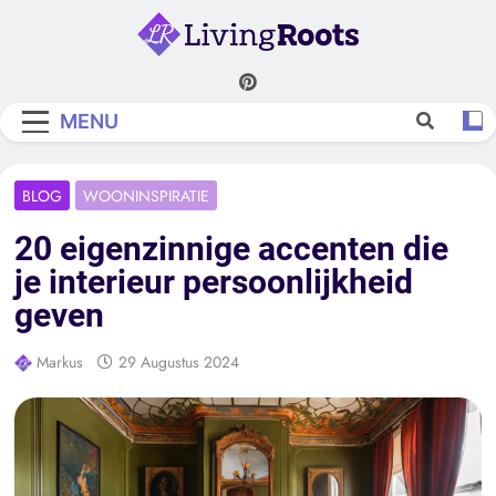
Skip
to
content
Living Roots
MENU
BLOG
WOONINSPIRATIE
20 eigenzinnige accenten die
je interieur persoonlijkheid
geven
Markus
29 Augustus 2024