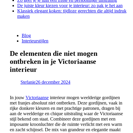
Zo geef je je tuin een frisse en persoonlijke uitstraling
De juiste kleur kiezen voor je interieur: zo pak je het aan
Klassiek elegant koken: tijdloze gerechten die altijd indruk
maken
Blog
Interieurstijlen
De elementen die niet mogen
ontbreken in je Victoriaanse
interieur
Stefanie
26 december 2024
In jouw
Victoriaanse
interieur mogen weelderige gordijnen
met franjes absoluut niet ontbreken. Deze gordijnen, vaak in
rijke donkere kleuren en met prachtige patronen, dragen bij
aan de weelderige en chique uitstraling waar de Victoriaanse
stijl bekend om staat. Combineer deze gordijnen met een
imposante kroonluchter die de ruimte verlicht met een warm
en zacht schijnsel. De mix van grandeur en elegantie maakt