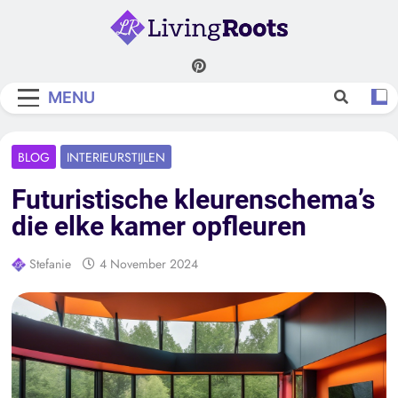
Skip
to
content
Living Roots
MENU
BLOG
INTERIEURSTIJLEN
Futuristische kleurenschema’s
die elke kamer opfleuren
Stefanie
4 November 2024