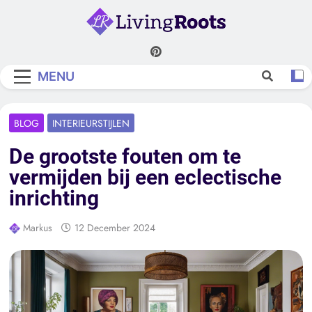
Skip
to
content
Living Roots
MENU
BLOG
INTERIEURSTIJLEN
De grootste fouten om te
vermijden bij een eclectische
inrichting
Markus
12 December 2024