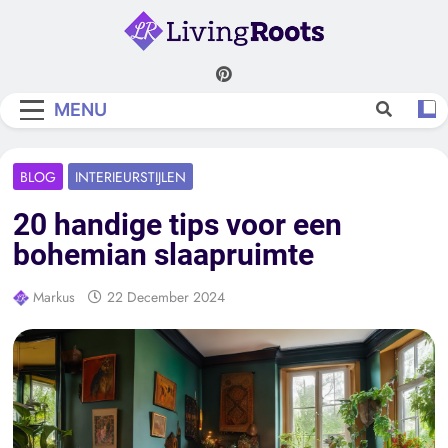
Skip
to
content
Living Roots
MENU
BLOG
INTERIEURSTIJLEN
20 handige tips voor een
bohemian slaapruimte
Markus
22 December 2024