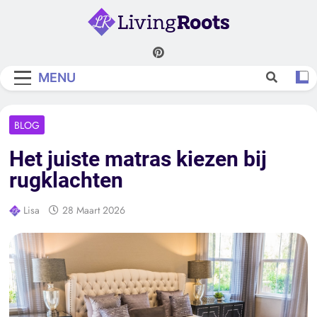
Skip
to
content
Living Roots
MENU
BLOG
Het juiste matras kiezen bij
rugklachten
Lisa
28 Maart 2026