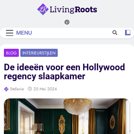
Skip
to
content
Living Roots
MENU
BLOG
INTERIEURSTIJLEN
De ideeën voor een Hollywood
regency slaapkamer
Stefanie
25 Mei 2024