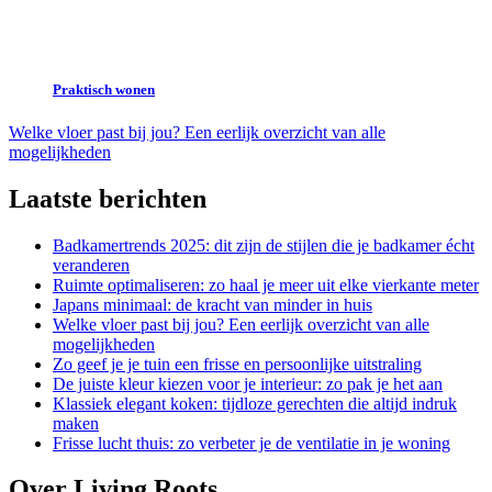
Praktisch wonen
Welke vloer past bij jou? Een eerlijk overzicht van alle
mogelijkheden
Laatste berichten
Badkamertrends 2025: dit zijn de stijlen die je badkamer écht
veranderen
Ruimte optimaliseren: zo haal je meer uit elke vierkante meter
Japans minimaal: de kracht van minder in huis
Welke vloer past bij jou? Een eerlijk overzicht van alle
mogelijkheden
Zo geef je je tuin een frisse en persoonlijke uitstraling
De juiste kleur kiezen voor je interieur: zo pak je het aan
Klassiek elegant koken: tijdloze gerechten die altijd indruk
maken
Frisse lucht thuis: zo verbeter je de ventilatie in je woning
Over Living Roots