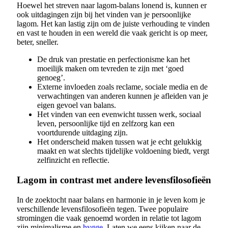
Hoewel het streven naar lagom-balans lonend is, kunnen er
ook uitdagingen zijn bij het vinden van je persoonlijke
lagom. Het kan lastig zijn om de juiste verhouding te vinden
en vast te houden in een wereld die vaak gericht is op meer,
beter, sneller.
De druk van prestatie en perfectionisme kan het
moeilijk maken om tevreden te zijn met ‘goed
genoeg’.
Externe invloeden zoals reclame, sociale media en de
verwachtingen van anderen kunnen je afleiden van je
eigen gevoel van balans.
Het vinden van een evenwicht tussen werk, sociaal
leven, persoonlijke tijd en zelfzorg kan een
voortdurende uitdaging zijn.
Het onderscheid maken tussen wat je echt gelukkig
maakt en wat slechts tijdelijke voldoening biedt, vergt
zelfinzicht en reflectie.
Lagom in contrast met andere levensfilosofieën
In de zoektocht naar balans en harmonie in je leven kom je
verschillende levensfilosofieën tegen. Twee populaire
stromingen die vaak genoemd worden in relatie tot lagom
zijn minimalisme en
hygge
. Laten we eens kijken naar de