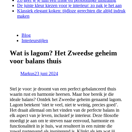
Zo geef je je tuin een frisse en persoonlijke uitstraling
De juiste kleur kiezen voor je interieur: zo pak je het aan
Klassiek elegant koken: tijdloze gerechten die altijd indruk
maken
Blog
Interieurstijlen
Wat is lagom? Het Zweedse geheim
voor balans thuis
Markus
23 juni 2024
Stel je voor: je droomt van een perfect gebalanceerd thuis
waarin rust en harmonie heersen. Maar hoe bereik je die
ideale balans? Ontdek het Zweedse geheim genaamd lagom.
Lagom betekent ‘niet te veel, niet te weinig, precies goed’.
Het draait allemaal om het vinden van de perfecte balans in
elk aspect van je leven, inclusief je interieur. Deze filosofie
moedigt je aan om te streven naar eenvoud, harmonie en
functionaliteit in je huis, wat resulteert in een ruimte die
zowel rustgevend als inspirerend is. Klinkt als iets wat jij