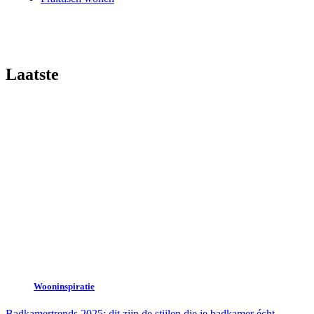
Laatste
Wooninspiratie
Badkamertrends 2025: dit zijn de stijlen die je badkamer écht