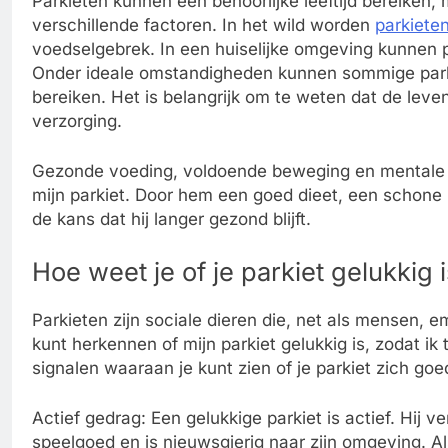
Parkieten kunnen een behoorlijke leeftijd bereiken,
verschillende factoren. In het wild worden
parkiete
voedselgebrek. In een huiselijke omgeving kunnen p
Onder ideale omstandigheden kunnen sommige parkie
bereiken. Het is belangrijk om te weten dat de leven
verzorging.
Gezonde voeding, voldoende beweging en mentale st
mijn parkiet. Door hem een goed dieet, een schone ko
de kans dat hij langer gezond blijft.
Hoe weet je of je parkiet gelukkig 
Parkieten zijn sociale dieren die, net als mensen, e
kunt herkennen of mijn parkiet gelukkig is, zodat ik ti
signalen waaraan je kunt zien of je parkiet zich goe
Actief gedrag: Een gelukkige parkiet is actief. Hij v
speelgoed en is nieuwsgierig naar zijn omgeving. Als 