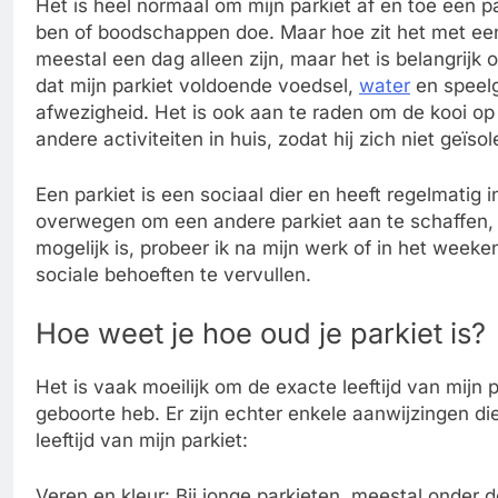
Het is heel normaal om mijn parkiet af en toe een pa
ben of boodschappen doe. Maar hoe zit het met een 
meestal een dag alleen zijn, maar het is belangrijk
dat mijn parkiet voldoende voedsel,
water
en speelg
afwezigheid. Het is ook aan te raden om de kooi op 
andere activiteiten in huis, zodat hij zich niet geïsol
Een parkiet is een sociaal dier en heeft regelmatig i
overwegen om een andere parkiet aan te schaffen, 
mogelijk is, probeer ik na mijn werk of in het weeke
sociale behoeften te vervullen.
Hoe weet je hoe oud je parkiet is?
Het is vaak moeilijk om de exacte leeftijd van mijn 
geboorte heb. Er zijn echter enkele aanwijzingen 
leeftijd van mijn parkiet:
Veren en kleur: Bij jonge parkieten, meestal onder 