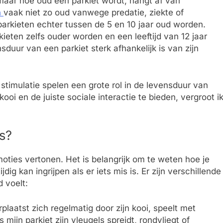
 maar hoe oud een parkiet wordt, hangt af van
n
vaak niet zo oud vanwege predatie, ziekte of
arkieten echter tussen de 5 en 10 jaar oud worden.
ten zelfs ouder worden en een leeftijd van 12 jaar
sduur van een parkiet sterk afhankelijk is van zijn
imulatie spelen een grote rol in de levensduur van
oi en de juiste sociale interactie te bieden, vergroot i
is?
moties vertonen. Het is belangrijk om te weten hoe je
jdig kan ingrijpen als er iets mis is. Er zijn verschillende
d voelt:
erplaatst zich regelmatig door zijn kooi, speelt met
mijn parkiet zijn vleugels spreidt, rondvliegt of