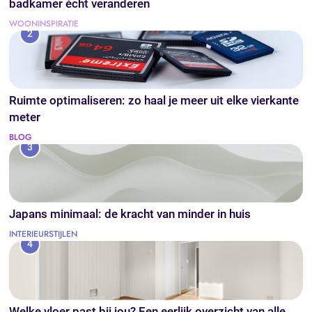
badkamer écht veranderen
WOONINSPIRATIE
2
Ruimte optimaliseren: zo haal je meer uit elke vierkante
meter
BLOG
3
Japans minimaal: de kracht van minder in huis
INTERIEURSTIJLEN
4
Welke vloer past bij jou? Een eerlijk overzicht van alle