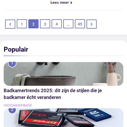
Lees meer
1
2
3
4
…
45
Populair
1
Badkamertrends 2025: dit zijn de stijlen die je
badkamer écht veranderen
WOONINSPIRATIE
2