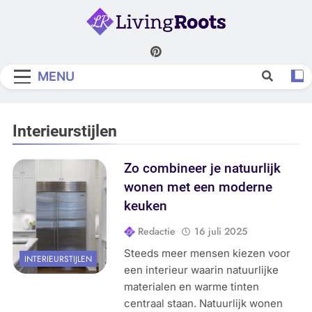
Skip
to
content
Living Roots
MENU
Interieurstijlen
Zo combineer je natuurlijk
wonen met een moderne
keuken
Redactie
16 juli 2025
Steeds meer mensen kiezen voor
INTERIEURSTIJLEN
een interieur waarin natuurlijke
materialen en warme tinten
centraal staan. Natuurlijk wonen