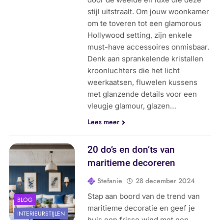
stijl uitstraalt. Om jouw woonkamer
om te toveren tot een glamorous
Hollywood setting, zijn enkele
must-have accessoires onmisbaar.
Denk aan sprankelende kristallen
kroonluchters die het licht
weerkaatsen, fluwelen kussens
met glanzende details voor een
vleugje glamour, glazen…
Lees meer
20 do’s en don’ts van
maritieme decoreren
Stefanie
28 december 2024
Stap aan boord van de trend van
BLOG
maritieme decoratie en geef je
INTERIEURSTIJLEN
huis een frisse wind met een