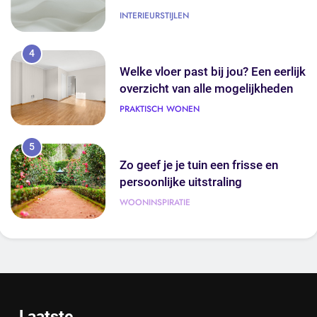
INTERIEURSTIJLEN
4
Welke vloer past bij jou? Een eerlijk
overzicht van alle mogelijkheden
PRAKTISCH WONEN
5
Zo geef je je tuin een frisse en
persoonlijke uitstraling
WOONINSPIRATIE
6
De juiste kleur kiezen voor je
interieur: zo pak je het aan
BLOG
Laatste