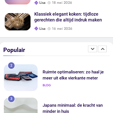
Lisa
18 mei 2026
Frisse lucht thuis: zo verbeter je de
ventilatie in je woning
Klassiek elegant koken: tijdloze
PRAKTISCH WONEN
gerechten die altijd indruk maken
Lisa
16 mei 2026
1
Badkamertrends 2025: dit zijn de
stijlen die je badkamer écht
Populair
veranderen
WOONINSPIRATIE
2
Ruimte optimaliseren: zo haal je
meer uit elke vierkante meter
BLOG
3
Japans minimaal: de kracht van
minder in huis