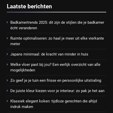
Laatste berichten
meer uit elke vierkante meter
BLOG
Badkamertrends 2025: dit zijn de stijlen die je badkamer
3
écht veranderen
Japans minimaal: de kracht van
Ruimte optimaliseren: zo haal je meer uit elke vierkante
minder in huis
meter
INTERIEURSTIJLEN
Japans minimaal: de kracht van minder in huis
4
Welke vloer past bij jou? Een eerlijk overzicht van alle
Welke vloer past bij jou? Een eerlijk
mogelijkheden
overzicht van alle mogelijkheden
PRAKTISCH WONEN
Zo geef je je tuin een frisse en persoonlijke uitstraling
De juiste kleur kiezen voor je interieur: zo pak je het aan
5
Zo geef je je tuin een frisse en
Klassiek elegant koken: tijdloze gerechten die altijd
persoonlijke uitstraling
indruk maken
WOONINSPIRATIE