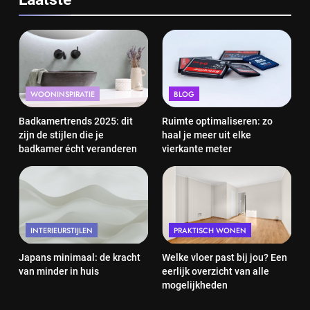
7
Klassiek elegant koken: tijdloze
gerechten die altijd indruk maken
INTERIEURSTIJLEN
WOONINSPIRATIE
BLOG
8
Badkamertrends 2025: dit
Ruimte optimaliseren: zo
Frisse lucht thuis: zo verbeter je de
zijn de stijlen die je
haal je meer uit elke
ventilatie in je woning
badkamer écht veranderen
vierkante meter
PRAKTISCH WONEN
1
Badkamertrends 2025: dit zijn de
INTERIEURSTIJLEN
PRAKTISCH WONEN
stijlen die je badkamer écht
veranderen
WOONINSPIRATIE
Japans minimaal: de kracht
Welke vloer past bij jou? Een
van minder in huis
eerlijk overzicht van alle
mogelijkheden
2
Ruimte optimaliseren: zo haal je