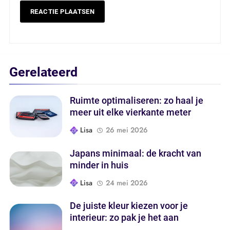
5
Zo geef je je tuin een frisse en
persoonlijke uitstraling
WOONINSPIRATIE
Gerelateerd
6
Ruimte optimaliseren: zo haal je
De juiste kleur kiezen voor je
meer uit elke vierkante meter
interieur: zo pak je het aan
Lisa
26 mei 2026
BLOG
Japans minimaal: de kracht van
7
minder in huis
Klassiek elegant koken: tijdloze
Lisa
24 mei 2026
gerechten die altijd indruk maken
INTERIEURSTIJLEN
De juiste kleur kiezen voor je
interieur: zo pak je het aan
8