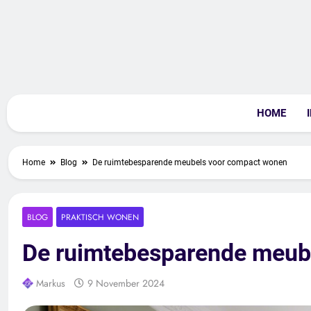
Skip
to
content
Livi
HOME
Home
Blog
De ruimtebesparende meubels voor compact wonen
BLOG
PRAKTISCH WONEN
De ruimtebesparende meub
Markus
9 November 2024