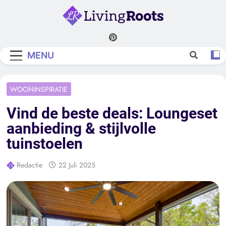
Skip
to
content
Living Roots
MENU
WOONINSPIRATIE
Vind de beste deals: Loungeset
aanbieding & stijlvolle
tuinstoelen
Redactie
22 Juli 2025