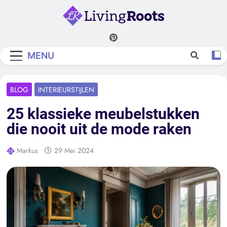
Skip
to
content
Living Roots
MENU
BLOG
INTERIEURSTIJLEN
25 klassieke meubelstukken
die nooit uit de mode raken
Markus
29 Mei 2024