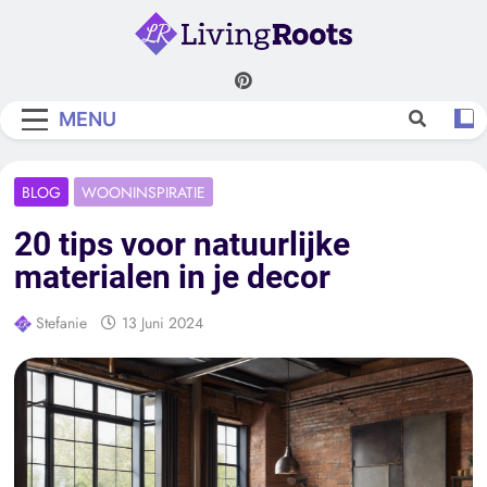
Skip
to
content
Living Roots
MENU
BLOG
WOONINSPIRATIE
20 tips voor natuurlijke
materialen in je decor
Stefanie
13 Juni 2024