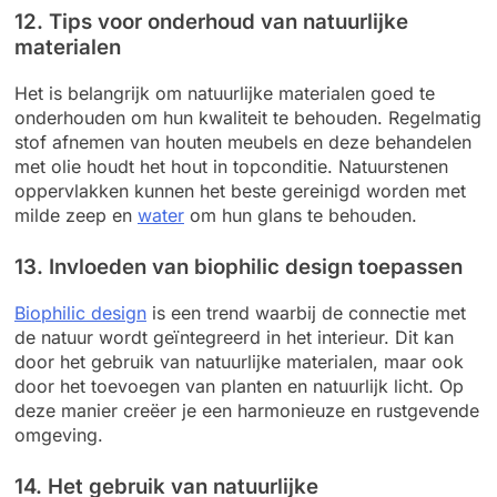
12. Tips voor onderhoud van natuurlijke
materialen
Het is belangrijk om natuurlijke materialen goed te
onderhouden om hun kwaliteit te behouden. Regelmatig
stof afnemen van houten meubels en deze behandelen
met olie houdt het hout in topconditie. Natuurstenen
oppervlakken kunnen het beste gereinigd worden met
milde zeep en
water
om hun glans te behouden.
13. Invloeden van biophilic design toepassen
Biophilic design
is een trend waarbij de connectie met
de natuur wordt geïntegreerd in het interieur. Dit kan
door het gebruik van natuurlijke materialen, maar ook
door het toevoegen van planten en natuurlijk licht. Op
deze manier creëer je een harmonieuze en rustgevende
omgeving.
14. Het gebruik van natuurlijke