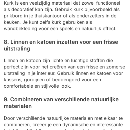
Kurk is een veelzijdig materiaal dat zowel functioneel
als decoratief kan zijn. Gebruik kurk bijvoorbeeld als
prikbord in je thuiskantoor of als onderzetters in de
keuken. Je kunt zelfs kurk gebruiken als
wandbekleding voor een speels en natuurlijk effect.
8. Linnen en katoen inzetten voor een frisse
uitstraling
Linnen en katoen zijn lichte en luchtige stoffen die
perfect zijn voor het creëren van een frisse en zomerse
uitstraling in je interieur. Gebruik linnen en katoen voor
kussens, gordijnen of beddengoed voor een
comfortabele en stijlvolle look.
9. Combineren van verschillende natuurlijke
materialen
Door verschillende natuurlijke materialen met elkaar te
combineren, creëer je een dynamische en interessante