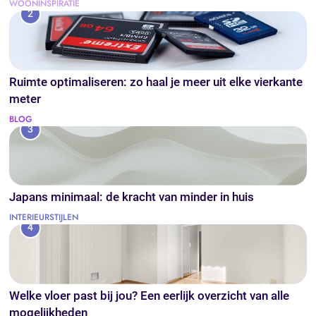
WOONINSPIRATIE
2
Ruimte optimaliseren: zo haal je meer uit elke vierkante
meter
BLOG
3
Japans minimaal: de kracht van minder in huis
INTERIEURSTIJLEN
4
Welke vloer past bij jou? Een eerlijk overzicht van alle
mogelijkheden