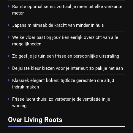
Ruimte optimaliseren: zo haal je meer uit elke vierkante
meter
Japans minimaal: de kracht van minder in huis
Welke vloer past bij jou? Een eerlijk overzicht van alle
mogelijkheden
Zo geef je je tuin een frisse en persoonlijke uitstraling
De juiste kleur kiezen voor je interieur: zo pak je het aan
Klassiek elegant koken: tijdloze gerechten die altijd
indruk maken
Frisse lucht thuis: zo verbeter je de ventilatie in je
woning
Over Living Roots