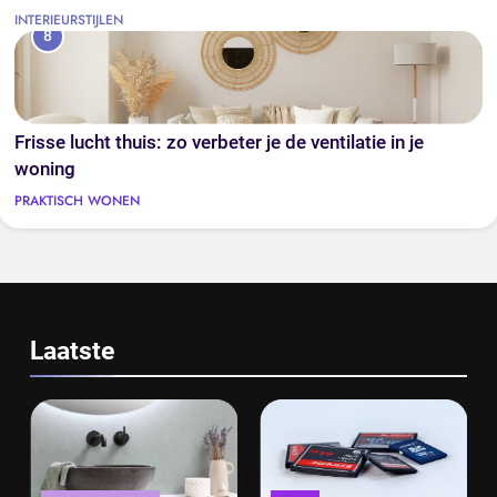
INTERIEURSTIJLEN
8
Frisse lucht thuis: zo verbeter je de ventilatie in je
woning
PRAKTISCH WONEN
Laatste