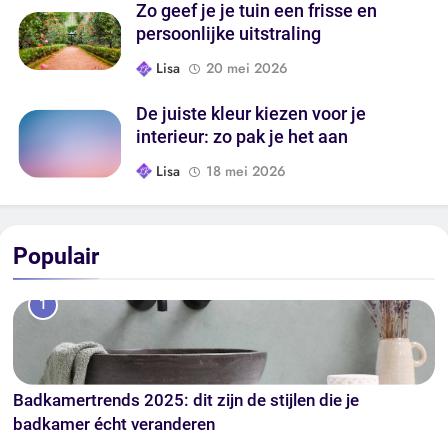
Zo geef je je tuin een frisse en
persoonlijke uitstraling
Lisa
20 mei 2026
De juiste kleur kiezen voor je
interieur: zo pak je het aan
Lisa
18 mei 2026
Populair
1
Badkamertrends 2025: dit zijn de stijlen die je
badkamer écht veranderen