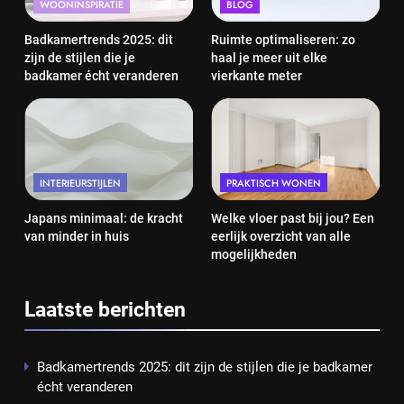
WOONINSPIRATIE
BLOG
Badkamertrends 2025: dit
Ruimte optimaliseren: zo
zijn de stijlen die je
haal je meer uit elke
badkamer écht veranderen
vierkante meter
INTERIEURSTIJLEN
PRAKTISCH WONEN
Japans minimaal: de kracht
Welke vloer past bij jou? Een
van minder in huis
eerlijk overzicht van alle
mogelijkheden
Laatste berichten
Badkamertrends 2025: dit zijn de stijlen die je badkamer
écht veranderen