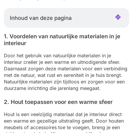
Inhoud van deze pagina
1. Voordelen van natuurlijke materialen in je
interieur
Door het gebruik van natuurlijke materialen in je
interieur creëer je een warme en uitnodigende sfeer.
Daarnaast zorgen deze materialen voor een verbinding
met de natuur, wat rust en sereniteit in je huis brengt.
Natuurlijke materialen zijn tijdloos en zorgen voor een
duurzame inrichting die jarenlang meegaat.
2. Hout toepassen voor een warme sfeer
Hout is een veelzijdig materiaal dat je interieur direct
een warme en gezellige uitstraling geeft. Door houten
meubels of accessoires toe te voegen, breng je een