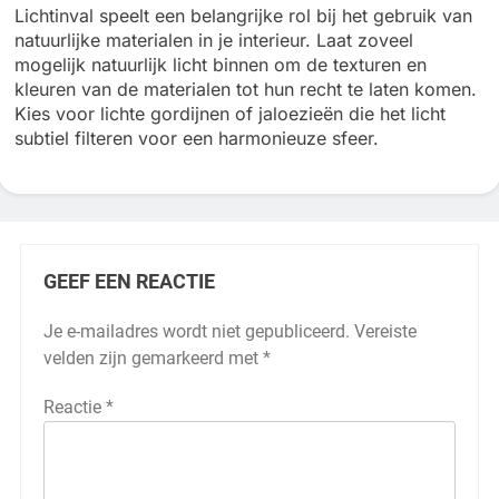
Lichtinval speelt een belangrijke rol bij het gebruik van
natuurlijke materialen in je interieur. Laat zoveel
mogelijk natuurlijk licht binnen om de texturen en
kleuren van de materialen tot hun recht te laten komen.
Kies voor lichte gordijnen of jaloezieën die het licht
subtiel filteren voor een harmonieuze sfeer.
GEEF EEN REACTIE
Je e-mailadres wordt niet gepubliceerd.
Vereiste
velden zijn gemarkeerd met
*
Reactie
*